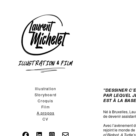
Illustration
"DESSINER C’
Storyboard
PAR LEQUEL J
EST À LA BAS
Croquis
Film
Né à Bruxelles, Lau
A propos
de devenir assistant
CV
Avec l’avènement de
rejoint le monde de
of Bigfoot
,
A Turtle’