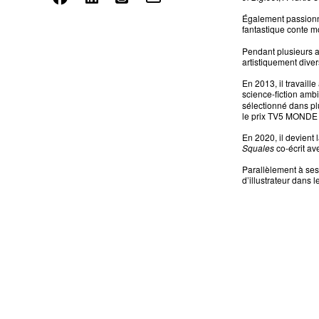
Également passionné 
fantastique conte m
Pendant plusieurs a
artistiquement divers
En 2013, il travaill
science-fiction ambi
sélectionné dans pl
le prix TV5 MONDE p
En 2020, il devien
Squales
co-écrit av
Parallèlement à ses p
d’illustrateur dans l