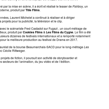
par la mise en scène, il a écrit et réalisé le teaser de
Fishboy
, un
oderne, produit par
Title Films
.
nnées, Laurent Michelet a continué à réaliser et à diriger
 projets pour la publicité, la télévision et le clip.
e avec le scénariste Fred Castadot sur Fugazi , un court-métrage de
tieux, produit par
Cookies Films
&
Les Films du Cygne
. Le film a été
usieurs dizaines de festivals internationaux et a remporté notamment
our la meilleure production au festival de Drama en 2017.
t lauréat de la bourse Beaumarchais-SACD pour le long-métrage
Les
ec Cécile Rittweger.
rojets de fiction, il poursuit son activité de storyboarder et
es secteurs de l’animation, du jeu vidéo et de l’édition.