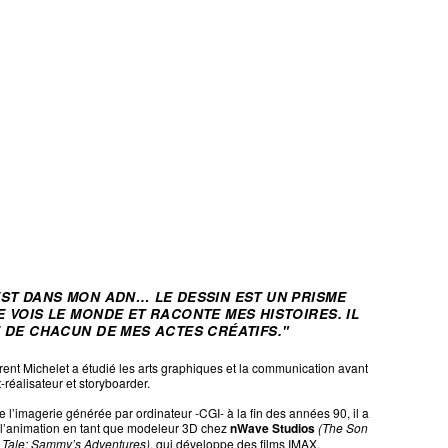
EST DANS MON ADN… LE DESSIN EST UN PRISME
E VOIS LE MONDE ET RACONTE MES HISTOIRES. IL
E DE CHACUN DE MES ACTES CRÉATIFS."
rent Michelet a étudié les arts graphiques et la communication avant
-réalisateur et storyboarder.
 l’imagerie générée par ordinateur -CGI- à la fin des années 90, il a
 l’animation en tant que modeleur 3D chez
nWave Studios
(The Son
s Tale: Sammy’s Adventures)
, qui développe des films IMAX.